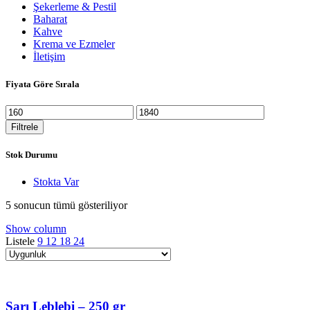
Şekerleme & Pestil
Baharat
Kahve
Krema ve Ezmeler
İletişim
Fiyata Göre Sırala
En
En
düşük
yüksek
Filtrele
fiyat
fiyat
Stok Durumu
Stokta Var
5 sonucun tümü gösteriliyor
Show column
Listele
9
12
18
24
Sarı Leblebi – 250 gr