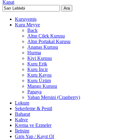
Kapat
Ara
Kuruyemiş
Kuru Meyve
Back
Altın Çilek Kurusu
Altın Portakal Kurusu
Ananas Kurusu
Hurma
Kivi Kurusu
Kuru Erik
Kuru İncir
Kuru Kayısı
Kuru Üzüm
Mango Kurusu
Papaya
Yaban Mersini (Cranberry)
Lokum
Şekerleme & Pestil
Baharat
Kahve
Krema ve Ezmeler
İletişim
Giriş Yap / Kayıt Ol