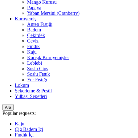
Mango Kurusu
Papaya
Yaban Mersini (Cranberry)
Kuruyemiş
Antep Fıstığı
Badem
Çekirdek
Ceviz
Fındık
Kaju
Karışık Kuruyemişler
Leblebi
Soslu Cips
Soslu Fıstık
Yer Fıstığı
Lokum
Şekerleme & Pestil
Yılbaşı Sepetleri
Ara
Popular requests:
Kaju
Çiğ Badem İçi
Fındık İçi