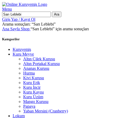
Menu
Ara
Giriş Yap / Kayıt Ol
Arama sonuçları: “Sarı Leblebi”
Ana Sayfa
Shop
“Sarı Leblebi” için arama sonuçları
Kategoriler
Kuruyemiş
Kuru Meyve
Altın Çilek Kurusu
Altın Portakal Kurusu
Ananas Kurusu
Hurma
Kivi Kurusu
Kuru Erik
Kuru İncir
Kuru Kayısı
Kuru Üzüm
Mango Kurusu
Papaya
Yaban Mersini (Cranberry)
Lokum