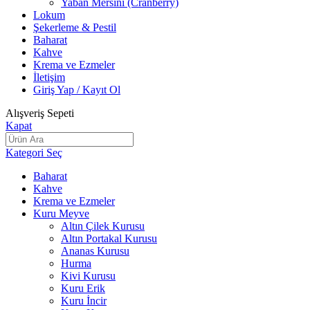
Yaban Mersini (Cranberry)
Lokum
Şekerleme & Pestil
Baharat
Kahve
Krema ve Ezmeler
İletişim
Giriş Yap / Kayıt Ol
Alışveriş Sepeti
Kapat
Kategori Seç
Baharat
Kahve
Krema ve Ezmeler
Kuru Meyve
Altın Çilek Kurusu
Altın Portakal Kurusu
Ananas Kurusu
Hurma
Kivi Kurusu
Kuru Erik
Kuru İncir