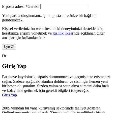
E-posta adresi
*
Gerekli
Yeni parola oluşturmanız için e-posta adresinize bir bağlantı
gönderilecek.
Kişisel verileriniz bu web sitesindeki deneyiminizi desteklemek,
hesabınıza erişimi yönetmek ve
gizlilik ilkesi
'nde açıklanan diğer
amaçlar için kullanılacaktır.
Üye Ol
Or
Giriş Yap
Bu siteye kaydolmak, sipariş durumunuza ve geçmişinize erişmenizi
sağlar. Sadece aşağıdaki alanları doldurun ve sizin için hemen yeni
bir hesap oluşturalım. Sizden yalnızca satın alma sürecini daha hızlı
ve kolay hale getirmek için gerekli bilgileri isteyeceğiz.
Giriş Yap
2005 yılından bu yana kuruyemiş sektöründe faaliyet gösteren
Onlinekuruyemis.com olarak, 'Önce kendi tüketmediğimiz hiçbir