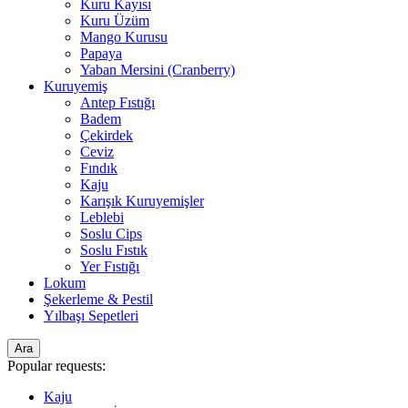
Kuru Kayısı
Kuru Üzüm
Mango Kurusu
Papaya
Yaban Mersini (Cranberry)
Kuruyemiş
Antep Fıstığı
Badem
Çekirdek
Ceviz
Fındık
Kaju
Karışık Kuruyemişler
Leblebi
Soslu Cips
Soslu Fıstık
Yer Fıstığı
Lokum
Şekerleme & Pestil
Yılbaşı Sepetleri
Ara
Popular requests:
Kaju