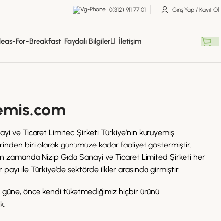
0(312) 911 77 01
Giriş Yap / Kayıt Ol
Faydalı Bilgiler
İletişim
emis.com
yi ve Ticaret Limited Şirketi Türkiye’nin kuruyemiş
inden biri olarak günümüze kadar faaliyet göstermiştir.
 zamanda Nizip Gıda Sanayi ve Ticaret Limited Şirketi her
ayı ile Türkiye’de sektörde ilkler arasında girmiştir.
 güne, önce kendi tüketmediğimiz hiçbir ürünü
k.