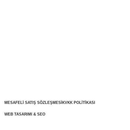
Sarı Leblebi 1000 GR
Kurumsal
Hakkımızda
Teslimat Süreci
Teslimat Şartları
Blog
İletişim
Online Kuruyemiş - Türkiye'nin En İyi ve En Uygun
Fiyatlı Toptan ve Perakende Kuruyemiş Siparişi Sitesi
MESAFELI SATIŞ SÖZLEŞMESI
KVKK POLITIKASI
WEB TASARIMI & SEO