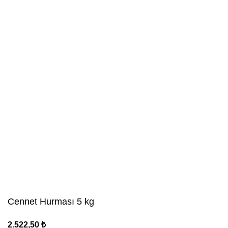
Cennet Hurması 5 kg
2.522,50
₺