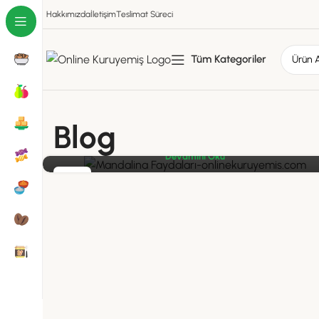
Mandalina, sağlık açısından birçok fayda sunan
Hakkımızda
İletişim
Teslimat Süreci
besleyici bir meyvedir. Bağışıklık sistemini
güçlendirmesi, cilt sağlığını koruması ve sindirim
sistemine katkıda bulunması ile dikkat çeker. Ayrıc
Tüm Kategoriler
ağız ve diş sağlığına da yarar sağlar. Kilo kontrolün
destekleyici özellikleriyle sağlıklı beslenme
alışkanlıklarına katkıda bulunur. Mandalina faydalar
Blog
hakkında daha fazla bilgi edinin.
Devamını Oku
02
EKI