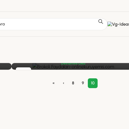
By
OnlineKuruyemis
Brokoli, sağlıklı bir yaşam için birçok fayda sunan
besleyici bir sebzedir. Antioksidan özellikleri, sindirim
a
ve bağışıklık sistemi üzerindeki etkileri ile dikkat çeker.
ü
Ayrıca kalp sağlığını destekler ve kilo kontrolüne
yardımcı olur. Brokoli tüketim yöntemlerini keşfederek,
ı
bu besin maddesinin sağlık üzerindeki olumlu
etkilerinden yararlanabilirsiniz.
Devamını Oku
02
EKI
«
‹
8
9
10