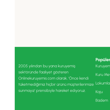
Popüler
2005 yılından bu yana kuruyemiş
Kuruyem
sektöründe faaliyet gösteren
Kuru Me
Onlinekuruyemis.com olarak, 'Önce kendi
Lokumla
tüketmediğimiz hiçbir ürünü müşterilerimize
sunmayız' prensibiyle hareket ediyoruz.
Kaju
Badem