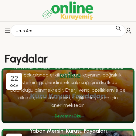
FAYDALAR
Kuru Kayısı Faydaları
0
OnlineKuruyemis
Faydalar
Kuru kayısı, birçok sağlık faydasıyla bilinen besleyici bir
meyvedir. Sindirim sisteminden cilt sağlığına kadar
pek çok alanda etkili olan kuru kayısının, bağışıklık
22
sistemini güçlendirerek kalp sağlığına katkıda
OCA
bulunduğu bilinmektedir. Enerji verici özellikleriyle de
dikkat çeken kuru kayısı, sağlıklı bir yaşam için
önerilmektedir.
Devamını Oku
FAYDALAR
Yaban Mersini Kurusu Faydaları