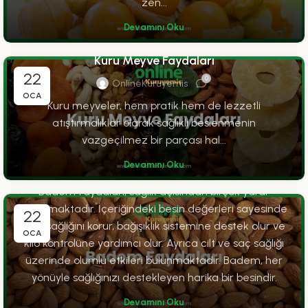
zen...
Devamını Oku
FAYDALAR
Kuru Meyve Faydaları
22
0
OnlineKuruyemis
OCA
Kuru meyveler, hem pratik hem de lezzetli
atıştırmalıklar olarak sağlıklı beslenmenin
FAYDALAR
vazgeçilmez bir parçası hal...
Badem Faydaları
Devamını Oku
0
OnlineKuruyemis
Badem faydaları, sağlık açısından birçok yarar
sağlamaktadır. İçeriğindeki besin değerleri sayesinde
22
kalp sağlığını korur, bağışıklık sistemine destek olur ve
FAYDALAR
OCA
kilo kontrolüne yardımcı olur. Ayrıca cilt ve saç sağlığı
Yaş Hurmanın Faydaları
üzerinde olumlu etkileri bulunmaktadır. Badem, her
0
OnlineKuruyemis
yönüyle sağlığınızı destekleyen harika bir besindir.
Yaş hurma, zengin besin değerleri ile doludur.
Devamını Oku