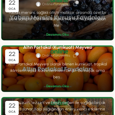
22
0
OnlineKuruyemis
OCA
Yaban mersini, sağlıklı atıştırmalıklar arasında özel bir
yere sahiptir. Özellikle kurutulmuş formu olan Yaban
Me...
Devamını Oku
FAYDALAR
Altın Portakal (Kumkuat) Meyvesi
22
0
OnlineKuruyemis
OCA
Altın Portakal Meyvesi olarak bilinen kumkuat, tropikal
iklimlerin eşsiz lezzetlerinden biridir. Bu küçük ama
bes...
FAYDALAR
Kuru Üzüm Faydaları
Devamını Oku
0
OnlineKuruyemis
Kuru üzüm, lezzeti ve besin değeri ile sağlığa birçok
22
fayda sunar. Kalp sağlığından enerji verici etkilerine
OCA