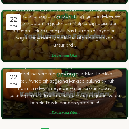
Sindirim sistemine olan faydaları, kanserle
mücadelesi ve enerji verici özellikleri ile sağlığımıza
büyük katkılar sağlar. Ayrıca, cilt sağlığını destekler ve
22
bağışıklık sistemini güçlendirir. Kalp sağlığı açısından
FAYDALAR
OCA
da önemli bir role sahiptir. Yaş hurmanın faydaları,
Kabak Çekirdeği Faydaları
sağlıklı bir yaşam için dikkate alınması gereken
0
OnlineKuruyemis
unsurlardır.
Kabak çekirdeği, zengin besin değerleri ile
Devamını Oku
sağlığımıza pek çok fayda sağlar. Bağışıklık sistemini
güçlendirmesi, kalp sağlığını koruması ve kilo
kontrolüne yardımcı olması gibi etkileri ile dikkat
22
çeker. Ayrıca cilt sağlığına katkıda bulunarak ruh
OCA
halimizi iyileştirmeye de yardımcı olur. Kabak
çekirdeğini nasıl tüketmeniz gerektiğini öğrenin ve bu
besinin faydalarından yararlanın!
Devamını Oku