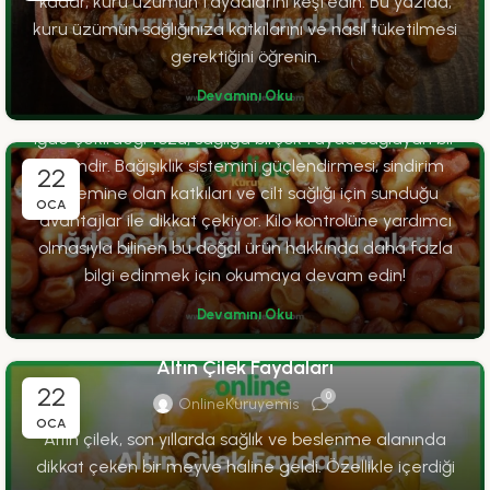
kadar, kuru üzümün faydalarını keşfedin. Bu yazıda,
kuru üzümün sağlığınıza katkılarını ve nasıl tüketilmesi
FAYDALAR
gerektiğini öğrenin.
İğde Çekirdeği Tozu Faydaları
Devamını Oku
0
OnlineKuruyemis
Iğde çekirdeği tozu, sağlığa birçok fayda sağlayan bir
besindir. Bağışıklık sistemini güçlendirmesi, sindirim
22
sistemine olan katkıları ve cilt sağlığı için sunduğu
OCA
avantajlar ile dikkat çekiyor. Kilo kontrolüne yardımcı
olmasıyla bilinen bu doğal ürün hakkında daha fazla
bilgi edinmek için okumaya devam edin!
Devamını Oku
FAYDALAR
Altın Çilek Faydaları
22
0
OnlineKuruyemis
OCA
Altın çilek, son yıllarda sağlık ve beslenme alanında
dikkat çeken bir meyve haline geldi. Özellikle içerdiği