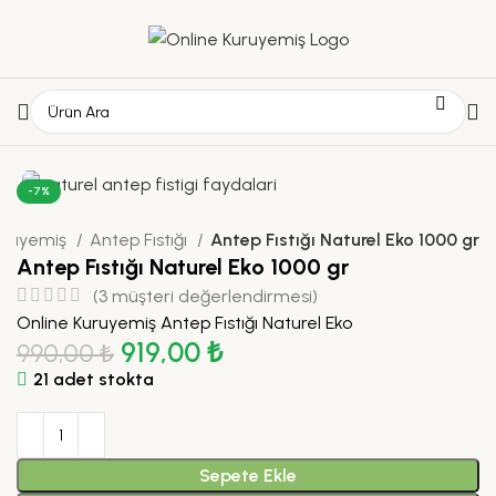
-7%
uruyemiş
Antep Fıstığı
Antep Fıstığı Naturel Eko 1000 gr
Antep Fıstığı Naturel Eko 1000 gr
(
3
müşteri değerlendirmesi)
Online Kuruyemiş Antep Fıstığı Naturel Eko
919,00
₺
990,00
₺
21 adet stokta
Sepete Ekle