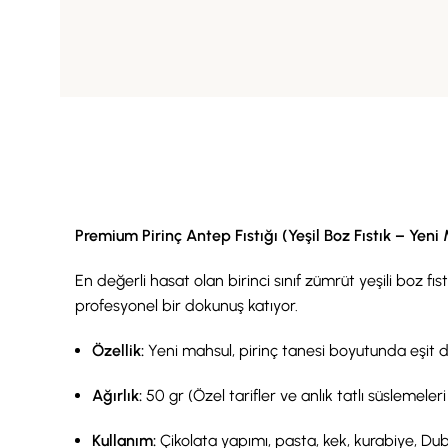
Premium Pirinç Antep Fıstığı (Yeşil Boz Fıstık – Yeni
En değerli hasat olan birinci sınıf zümrüt yeşili boz f
profesyonel bir dokunuş katıyor.
Özellik:
Yeni mahsul, pirinç tanesi boyutunda eşit do
Ağırlık:
50 gr (Özel tarifler ve anlık tatlı süslemeler
Kullanım:
Çikolata yapımı, pasta, kek, kurabiye, Duba