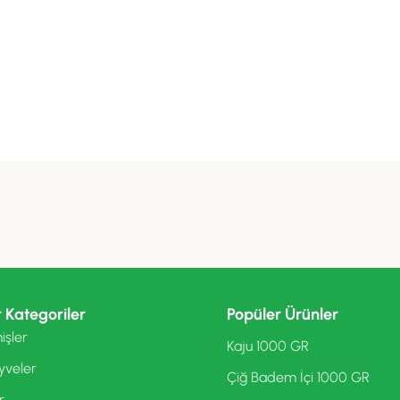
 Kategoriler
Popüler Ürünler
işler
Kaju 1000 GR
yveler
Çiğ Badem İçi 1000 GR
r