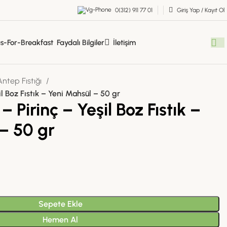
0(312) 911 77 01
Giriş Yap / Kayıt Ol
Faydalı Bilgiler
İletişim
Antep Fıstığı
il Boz Fıstık – Yeni Mahsül – 50 gr
– Pirinç – Yeşil Boz Fıstık –
– 50 gr
Sepete Ekle
Hemen Al