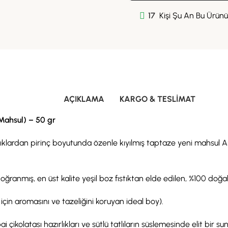
17
Kişi Şu An Bu Ürünü 
AÇIKLAMA
KARGO & TESLIMAT
 Mahsul) – 50 gr
ıstıklardan pirinç boyutunda özenle kıyılmış taptaze yeni mahsul An
ğranmış, en üst kalite yeşil boz fıstıktan elde edilen, %100 doğa
i için aromasını ve tazeliğini koruyan ideal boy).
i çikolatası hazırlıkları ve sütlü tatlıların süslemesinde elit bir