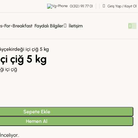
0(312) 911 77 01
Giriş Yap / Kayıt Ol
Faydalı Bilgiler
İletişim
Ayçekirdeği içi çiğ 5 kg
çi çiğ 5 kg
 içi çiğ
Sepete Ekle
Hemen Al
nceliyor..