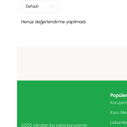
Henüz değerlendirme yapılmadı.
Popüler
Kuruyem
Kuru Me
Lokumla
2005 yılından bu yana kuruyemiş