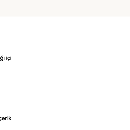
i içi
çerik