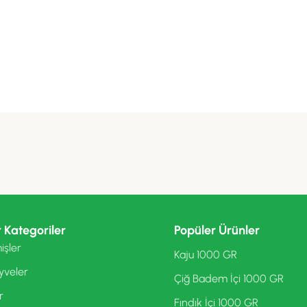
 Kategoriler
Popüler Ürünler
işler
Kaju 1000 GR
yveler
Çiğ Badem İçi 1000 GR
r
Fındık İçi 1000 GR