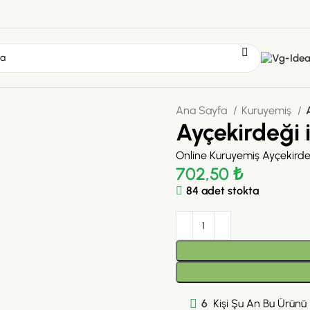
Ana Sayfa
Kuruyemiş
Ayçekirdeği i
Online Kuruyemiş Ayçekirdeği
702,50
₺
84 adet stokta
6
Kişi Şu An Bu Ürünü İ