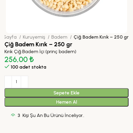
a Sayfa
Kuruyemiş
Badem
Çiğ Badem Kırık – 250 gr
Çiğ Badem Kırık – 250 gr
Kırık Çiğ Badem İçi (prinç badem)
256,00
₺
100 adet stokta
Sepete Ekle
Hemen Al
3
Kişi Şu An Bu Ürünü İnceliyor..