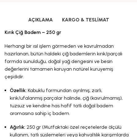
AÇIKLAMA
KARGO & TESLIMAT
Kırık Çiğ Badem – 250 gr
Herhangi bir ısıl işlem görmeden ve kavrulmadan
hazırlanan, bütün haldeki çiğ bademlerin kırık/parçalı
formda sunulduğu, doğal yağ dengesini ve besin
değerlerini tamamen koruyan natürel kuruyemiş
çeşididir.
Özellik:
Kabuklu formundan ayrılmış, zarlı,
kırık/ufalanmış parçalar halinde, çiğ (kavrulmamış),
tuzsuz ve kendine has hafif tatlı doğal badem
aromasına sahip iç badem.
Ağırlık:
250 gr (Mutfaktaki özel reçetelerde ölçülü
kullanım, tatlı süslemeleri veya kahvaltılık karışımlarda