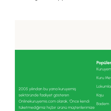
Popüler
Kuruyem
Kuru Me
Lokumla
2005 yılından bu yana kuruyemiş
sektöründe faaliyet gösteren
Kaju
Onlinekuruyemis.com olarak, 'Önce kendi
Badem
tüketmediğimiz hiçbir ürünü müşterilerimize