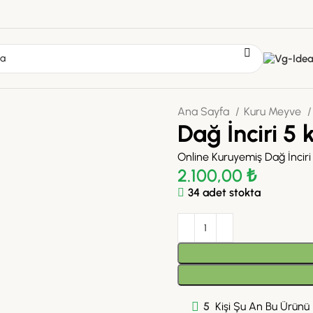
Ana Sayfa
Kuru Meyve
Dağ İnciri 5 
Online Kuruyemiş Dağ İnciri
2.100,00
₺
34 adet stokta
5
Kişi Şu An Bu Ürünü İ