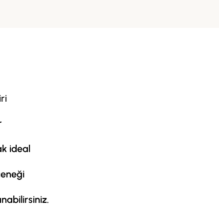
ri
r
ak ideal
çeneği
abilirsiniz.