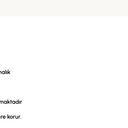
malık
maktadır
re korur.