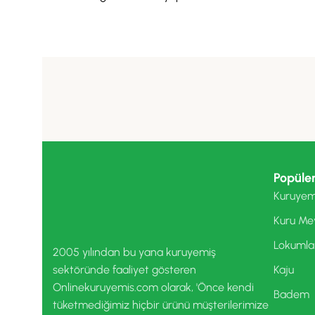
Popüler
Kuruyem
Kuru Me
Lokumla
2005 yılından bu yana kuruyemiş
sektöründe faaliyet gösteren
Kaju
Onlinekuruyemis.com olarak, 'Önce kendi
Badem
tüketmediğimiz hiçbir ürünü müşterilerimize