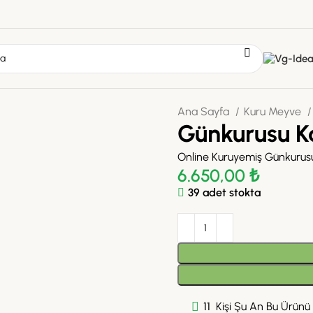
Ana Sayfa
Kuru Meyve
Günkurusu Ka
Online Kuruyemiş Günkurusu
6.650,00
₺
39 adet stokta
11
Kişi Şu An Bu Ürünü İ