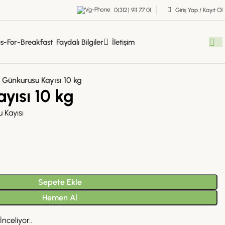
0(312) 911 77 01
Giriş Yap / Kayıt Ol
Faydalı Bilgiler
İletişim
Günkurusu Kayısı 10 kg
yısı 10 kg
 Kayısı
Sepete Ekle
Hemen Al
nceliyor..