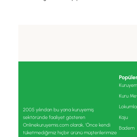
Popüler
Kuruyem
Kuru Me
Lokumla
2005 yılından bu yana kuruyemiş
sektöründe faaliyet gösteren
Kaju
Onlinekuruyemis.com olarak, 'Önce kendi
Badem
tüketmediğimiz hiçbir ürünü müşterilerimize