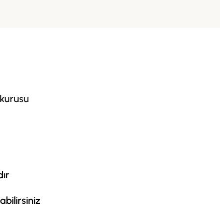
 kurusu
ır
bilirsiniz