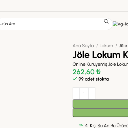
Ana Sayfa
Lokum
Jöle
Jöle Lokum K
Online Kuruyemiş Jöle Lokum
262,60
₺
99 adet stokta
4
Kişi Şu An Bu Ürünü 