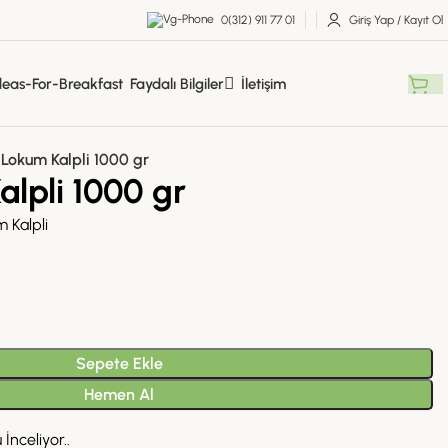
0(312) 911 77 01
Giriş Yap / Kayıt Ol
Faydalı Bilgiler
İletişim
 Lokum Kalpli 1000 gr
alpli 1000 gr
 Kalpli
Sepete Ekle
Hemen Al
İnceliyor..