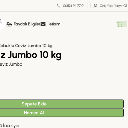
0(312) 911 77 01
Giriş Yap / Kayıt Ol
Faydalı Bilgiler
İletişim
Kabuklu Ceviz Jumbo 10 kg
iz Jumbo 10 kg
Ceviz Jumbo
Sepete Ekle
Hemen Al
 İnceliyor..