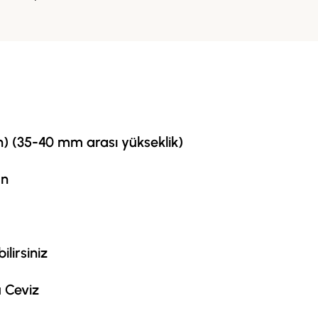
) (35-40 mm arası yükseklik)
ün
lirsiniz
u Ceviz