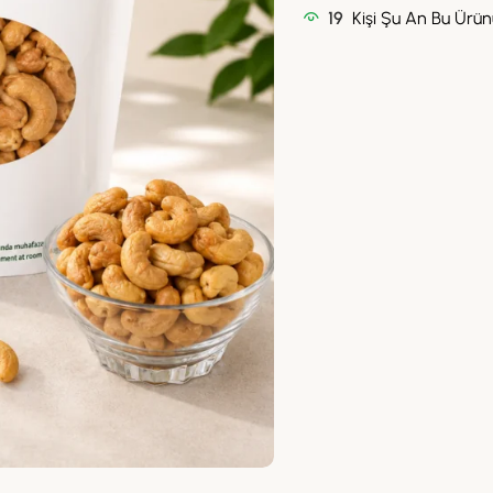
19
Kişi Şu An Bu Ürünü