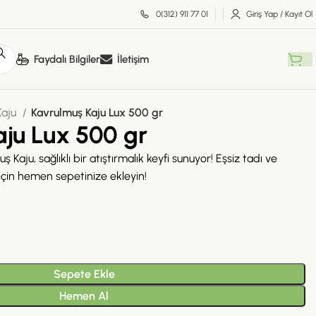
0(312) 911 77 01
Giriş Yap / Kayıt Ol
Faydalı Bilgiler
İletişim
Kaju
Kavrulmuş Kaju Lux 500 gr
ju Lux 500 gr
uş Kaju, sağlıklı bir atıştırmalık keyfi sunuyor! Eşsiz tadı ve
r için hemen sepetinize ekleyin!
Sepete Ekle
Hemen Al