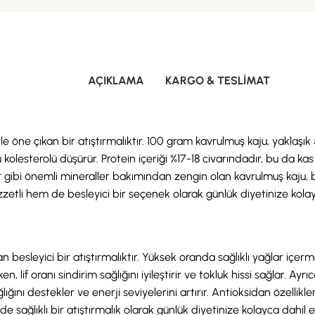
AÇIKLAMA
KARGO & TESLIMAT
 öne çıkan bir atıştırmalıktır. 100 gram kavrulmuş kaju, yaklaşık 580
olesterolü düşürür. Protein içeriği %17-18 civarındadır, bu da kas gel
 gibi önemli mineraller bakımından zengin olan kavrulmuş kaju, bağı
zzetli hem de besleyici bir seçenek olarak günlük diyetinize kolayc
 besleyici bir atıştırmalıktır. Yüksek oranda sağlıklı yağlar içer
ken, lif oranı sindirim sağlığını iyileştirir ve tokluk hissi sağlar. 
ağlığını destekler ve enerji seviyelerini artırır. Antioksidan özell
de sağlıklı bir atıştırmalık olarak günlük diyetinize kolayca dahil ed