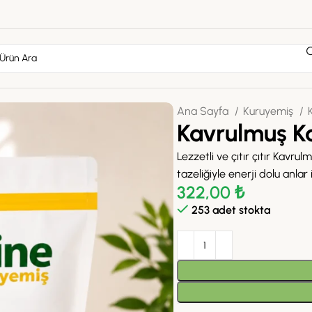
Ana Sayfa
Kuruyemiş
Kavrulmuş Ka
Lezzetli ve çıtır çıtır Kavrulm
tazeliğiyle enerji dolu anla
322,00
₺
253 adet stokta