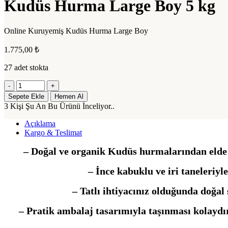
Kudüs Hurma Large Boy 5 kg
Online Kuruyemiş Kudüs Hurma Large Boy
1.775,00
₺
27 adet stokta
Kudüs
Hurma
Sepete Ekle
Hemen Al
Large
3
Kişi Şu An Bu Ürünü İnceliyor..
Boy
5
Açıklama
kg
Kargo & Teslimat
adet
– Doğal ve organik Kudüs hurmalarından elde e
– İnce kabuklu ve iri taneleriyl
– Tatlı ihtiyacınız olduğunda doğal 
– Pratik ambalaj tasarımıyla taşınması kolaydır 