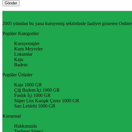
2005 yılından bu yana kuruyemiş sektöründe faaliyet gösteren Online
Popüler Kategoriler
Kuruyemişler
Kuru Meyveler
Lokumlar
Kaju
Badem
Popüler Ürünler
Kaju 1000 GR
Çiğ Badem İçi 1000 GR
Fındık İçi 1000 GR
Süper Lüx Karışık Çerez 1000 GR
Sarı Leblebi 1000 GR
Kurumsal
Hakkımızda
Teslimat Süreci