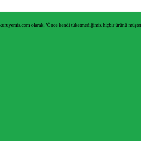
kuruyemis.com olarak, 'Önce kendi tüketmediğimiz hiçbir ürünü müşteri