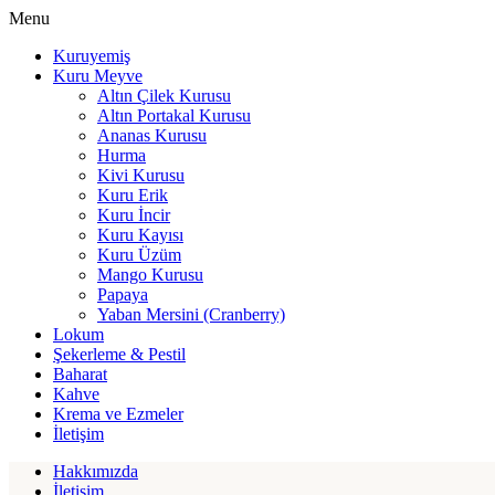
Menu
Kuruyemiş
Kuru Meyve
Altın Çilek Kurusu
Altın Portakal Kurusu
Ananas Kurusu
Hurma
Kivi Kurusu
Kuru Erik
Kuru İncir
Kuru Kayısı
Kuru Üzüm
Mango Kurusu
Papaya
Yaban Mersini (Cranberry)
Lokum
Şekerleme & Pestil
Baharat
Kahve
Krema ve Ezmeler
İletişim
Hakkımızda
İletişim