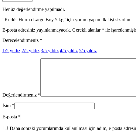
Henüz değerlendirme yapılmadı.
“Kudüs Hurma Large Boy 5 kg” için yorum yapan ilk kişi siz olun
E-posta adresiniz yayınlanmayacak.
Gerekli alanlar
*
ile işaretlenmişl
Derecelendirmeniz
*
1/5 yıldız
2/5 yıldız
3/5 yıldız
4/5 yıldız
5/5 yıldız
Değerlendirmeniz
*
İsim
*
E-posta
*
Daha sonraki yorumlarımda kullanılması için adım, e-posta adresim