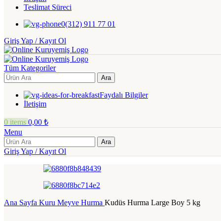
Teslimat Süreci
0(312) 911 77 01
Giriş Yap / Kayıt Ol
Tüm Kategoriler
Ara
Faydalı Bilgiler
İletişim
0
items
0,00
₺
Menu
Ara
Giriş Yap / Kayıt Ol
Ana Sayfa
Kuru Meyve
Hurma
Kudüs Hurma Large Boy 5 kg