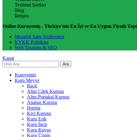
Teslimat Şartları
Blog
İletişim
Online Kuruyemiş - Türkiye'nin En İyi ve En Uygun Fiyatlı Topt
Mesafeli Satış Sözleşmesi
KVKK Politikası
Web Tasarımı & SEO
Kapat
Ara
Kuruyemiş
Kuru Meyve
Back
Altın Çilek Kurusu
Altın Portakal Kurusu
Ananas Kurusu
Hurma
Kivi Kurusu
Kuru Erik
Kuru İncir
Kuru Kayısı
Kuru Üzüm