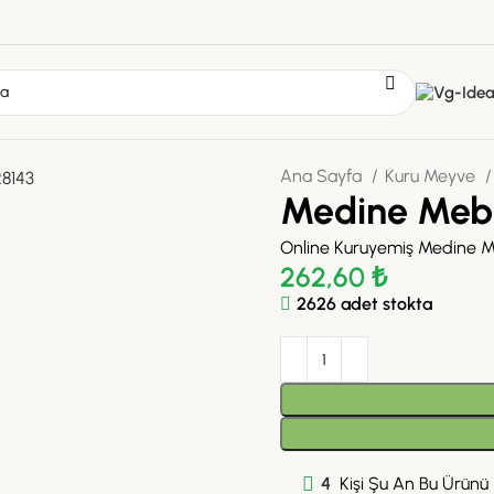
Ana Sayfa
Kuru Meyve
Medine Meb
Online Kuruyemiş Medine 
262,60
₺
2626 adet stokta
4
Kişi Şu An Bu Ürünü İ