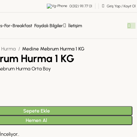
0(312) 911 77 01
Giriş Yap / Kayıt Ol
Faydalı Bilgiler
İletişim
Hurma
Medine Mebrum Hurma 1 KG
rum Hurma 1 KG
Mebrum Hurma Orta Boy
Sepete Ekle
Hemen Al
nceliyor..