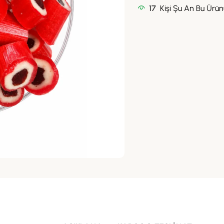
17
Kişi Şu An Bu Ürünü