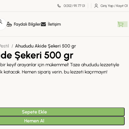
0(312) 911 77 01
Giriş Yap / Kayıt Ol
Faydalı Bilgiler
İletişim
estil
Ahududu Akide Şekeri 500 gr
de Şekeri 500 gr
 bir keyif arayanlar için mükemmel! Taze ahududu lezzetiyle
nk katacak. Hemen sipariş verin, bu lezzeti kaçırmayın!
Sepete Ekle
Hemen Al