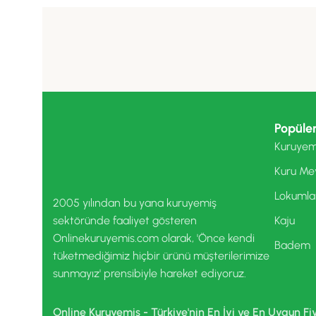
Popüler
Kuruyem
Kuru Me
Lokumla
2005 yılından bu yana kuruyemiş
sektöründe faaliyet gösteren
Kaju
Onlinekuruyemis.com olarak, 'Önce kendi
Badem
tüketmediğimiz hiçbir ürünü müşterilerimize
sunmayız' prensibiyle hareket ediyoruz.
Online Kuruyemiş - Türkiye'nin En İyi ve En Uygun Fi