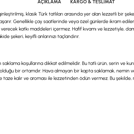
AÇIKLAMA
KARGO & TESLIMAT
ştirilmiş, klasik Türk tatlıları arasında yer alan lezzetli bir ş
aşarır. Genellikle çay saatlerinde veya özel günlerde ikram edile
 verecek katkı maddeleri içermez. Hafif kıvamı ve lezzetiyle, dama
e şekeri, keyifli anlarınızı taçlandırır.
saklama koşullarına dikkat edilmelidir. Bu tatlı ürün, serin ve ku
olduğu bir ortamdır. Hava almayan bir kapta saklamak, nemin ve dı
taze kalır ve aroması ile lezzetinden ödün vermez. Bu şekilde, mi