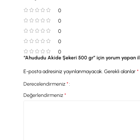
0
0
0
0
0
“Ahududu Akide Şekeri 500 gr” için yorum yapan ilk 
E-posta adresiniz yayınlanmayacak.
Gerekli alanlar
*
Derecelendirmeniz
*
Değerlendirmeniz
*