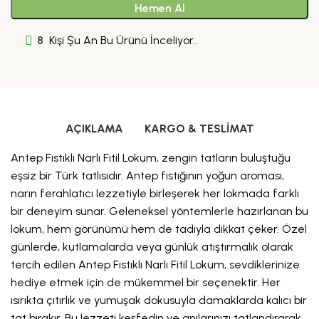
Hemen Al
8
Kişi Şu An Bu Ürünü İnceliyor..
AÇIKLAMA
KARGO & TESLIMAT
Antep Fıstıklı Narlı Fitil Lokum, zengin tatların buluştuğu
eşsiz bir Türk tatlısıdır. Antep fıstığının yoğun aroması,
narın ferahlatıcı lezzetiyle birleşerek her lokmada farklı
bir deneyim sunar. Geleneksel yöntemlerle hazırlanan bu
lokum, hem görünümü hem de tadıyla dikkat çeker. Özel
günlerde, kutlamalarda veya günlük atıştırmalık olarak
tercih edilen Antep Fıstıklı Narlı Fitil Lokum, sevdiklerinize
hediye etmek için de mükemmel bir seçenektir. Her
ısırıkta çıtırlık ve yumuşak dokusuyla damaklarda kalıcı bir
tat bırakır. Bu lezzeti keşfedin ve anılarınızı tatlandırarak