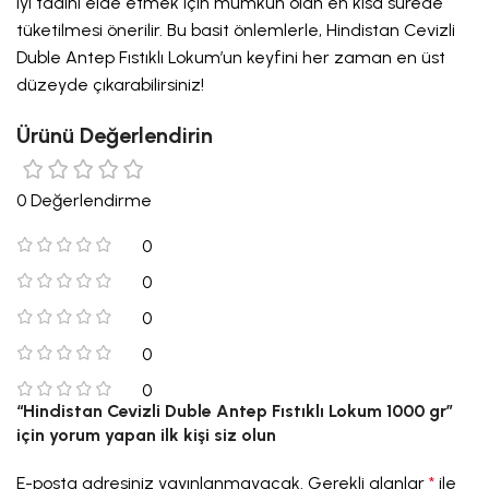
iyi tadını elde etmek için mümkün olan en kısa sürede
tüketilmesi önerilir. Bu basit önlemlerle, Hindistan Cevizli
Duble Antep Fıstıklı Lokum’un keyfini her zaman en üst
düzeyde çıkarabilirsiniz!
Ürünü Değerlendirin
0 Değerlendirme
0
0
0
0
0
“Hindistan Cevizli Duble Antep Fıstıklı Lokum 1000 gr”
için yorum yapan ilk kişi siz olun
E-posta adresiniz yayınlanmayacak.
Gerekli alanlar
*
ile