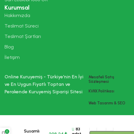
Kurumsal
Hakkımızda
Teslimat Süreci
Teslimat Şartları
Blog
İletişim
Online Kuruyemiş - Türkiye'nin En İyi
Mesafeli Satış
Sözleşmesi
ve En Uygun Fiyatlı Toptan ve
Perakende Kuruyemiş Siparişi Sitesi
KVKK Politikası
Web Tasarımı & SEO
Fındıklı
83
Susamlı
0
adet