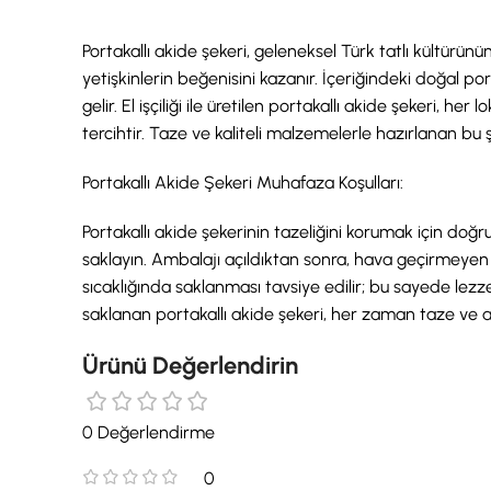
Portakallı akide şekeri, geleneksel Türk tatlı kültürün
yetişkinlerin beğenisini kazanır. İçeriğindeki doğal po
gelir. El işçiliği ile üretilen portakallı akide şekeri
tercihtir. Taze ve kaliteli malzemelerle hazırlanan bu
Portakallı Akide Şekeri Muhafaza Koşulları:
Portakallı akide şekerinin tazeliğini korumak için do
saklayın. Ambalajı açıldıktan sonra, hava geçirmeyen 
sıcaklığında saklanması tavsiye edilir; bu sayede le
saklanan portakallı akide şekeri, her zaman taze ve ar
Ürünü Değerlendirin
0 Değerlendirme
0