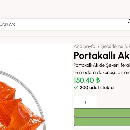
Ana Sayfa
Şekerleme & P
Portakallı A
Portakallı Akide Şekeri, fer
ile modern dokunuşu bir ara
150,40
₺
200 adet stokta