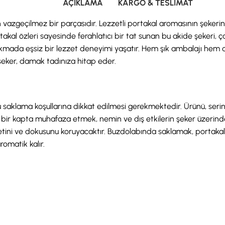
AÇIKLAMA
KARGO & TESLIMAT
ün vazgeçilmez bir parçasıdır. Lezzetli portakal aromasının şekerin
rtakal özleri sayesinde ferahlatıcı bir tat sunan bu akide şekeri, ç
, her lokmada eşsiz bir lezzet deneyimi yaşatır. Hem şık ambalajı h
 şeker, damak tadınıza hitap eder.
ğru saklama koşullarına dikkat edilmesi gerekmektedir. Ürünü, se
bir kapta muhafaza etmek, nemin ve dış etkilerin şeker üzerindek
zzetini ve dokusunu koruyacaktır. Buzdolabında saklamak, portaka
omatik kalır.