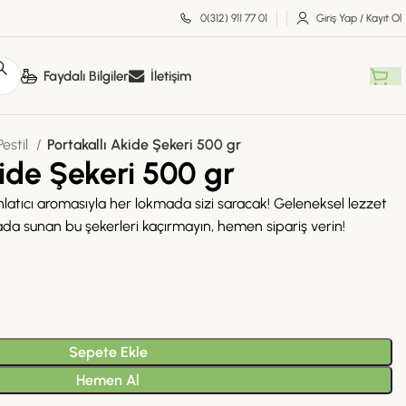
0(312) 911 77 01
Giriş Yap / Kayıt Ol
Faydalı Bilgiler
İletişim
estil
Portakallı Akide Şekeri 500 gr
kide Şekeri 500 gr
ahlatıcı aromasıyla her lokmada sizi saracak! Geleneksel lezzet
da sunan bu şekerleri kaçırmayın, hemen sipariş verin!
Sepete Ekle
Hemen Al