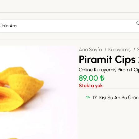
Ana Sayfa
Kuruyemiş
Piramit Cips
Online Kuruyemiş Piramit Ci
89,00
₺
Stokta yok
17
Kişi Şu An Bu Ürünü