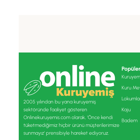
Popüler
Kuruyem
Kuru Me
Lokumla
2005 yılından bu yana kuruyemiş
sektöründe faaliyet gösteren
Kaju
Onlinekuruyemis.com olarak, 'Önce kendi
Badem
tüketmediğimiz hiçbir ürünü müşterilerimize
sunmayız' prensibiyle hareket ediyoruz.