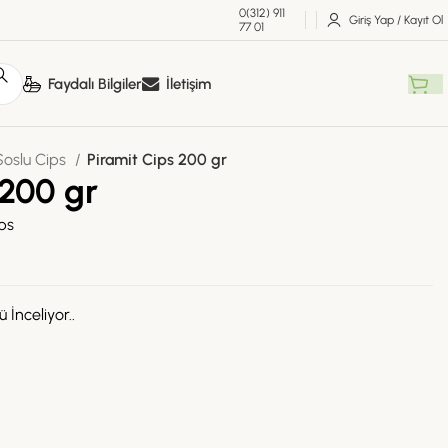
0(312) 911
Giriş Yap / Kayıt Ol
77 01
Faydalı Bilgiler
İletişim
Soslu Cips
Piramit Cips 200 gr
 200 gr
ps
 İnceliyor..