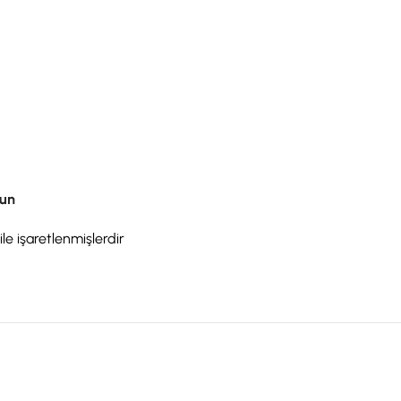
lun
ile işaretlenmişlerdir