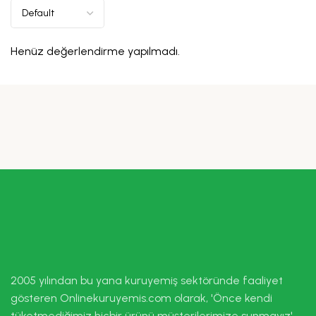
Henüz değerlendirme yapılmadı.
2005 yılından bu yana kuruyemiş sektöründe faaliyet
gösteren Onlinekuruyemis.com olarak, 'Önce kendi
tüketmediğimiz hiçbir ürünü müşterilerimize sunmayız'