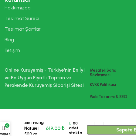
Hakkımızda
Teslimat Süreci
Teslimat Şartları
Blog
İletişim
Online Kuruyemiş - Türkiye'nin En İyi
Mesafeli Satış
Sözleşmesi
ve En Uygun Fiyatlı Toptan ve
Perakende Kuruyemiş Siparişi Sitesi
KVKK Politikası
Web Tasarımı & SEO
Siirt Fıstığı
88
0
619,00
₺
adet
Naturel
Sepete E
stokta
500 gr
Menu
Sepetim