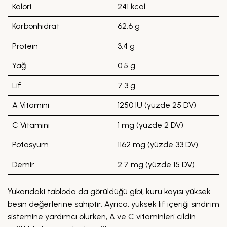
Kalori
241 kcal
Karbonhidrat
62.6 g
Protein
3.4 g
Yağ
0.5 g
Lif
7.3 g
A Vitamini
1250 IU (yüzde 25 DV)
C Vitamini
1 mg (yüzde 2 DV)
Potasyum
1162 mg (yüzde 33 DV)
Demir
2.7 mg (yüzde 15 DV)
Yukarıdaki tabloda da görüldüğü gibi, kuru kayısı yüksek
besin değerlerine sahiptir. Ayrıca, yüksek lif içeriği sindirim
sistemine yardımcı olurken, A ve C vitaminleri cildin