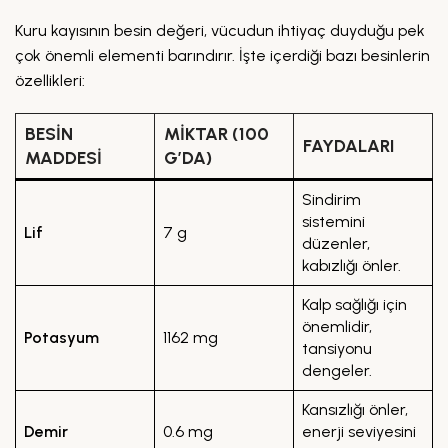
Kuru kayısının besin değeri, vücudun ihtiyaç duyduğu pek
çok önemli elementi barındırır. İşte içerdiği bazı besinlerin
özellikleri:
BESIN
MIKTAR (100
FAYDALARI
MADDESI
G’DA)
Sindirim
sistemini
Lif
7 g
düzenler,
kabızlığı önler.
Kalp sağlığı için
önemlidir,
Potasyum
1162 mg
tansiyonu
dengeler.
Kansızlığı önler,
Demir
0.6 mg
enerji seviyesini