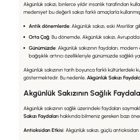
Akgünlük sakızı, binlerce yıldır insanlık tarafından k
medeniyet bu değerli sakızı farklı amaçlarla kullanmışt
Antik dönemlerde
: Akgünlük sakızı, eski Mısırlılar g
Orta Çağ
: Bu dönemde, Akgünlük sakızı, Avrupa’da
Günümüzde
: Akgünlük sakızının faydaları, modern 
bağışıklık artırıcı özellikleriyle günümüzde sağlıklı
Akgünlük sakızının tarih boyunca farklı kültürlerdeki ku
göstermektedir. Bu nedenle,
Akgünlük Sakızı Faydala
Akgünlük Sakızının Sağlık Faydala
Akgünlük sakızının sağlık üzerindeki faydaları saymakl
Sakızı Faydaları
hakkında bilmeniz gereken bazı önem
Antioksidan Etkisi
: Akgünlük sakızı, güçlü antioksidan