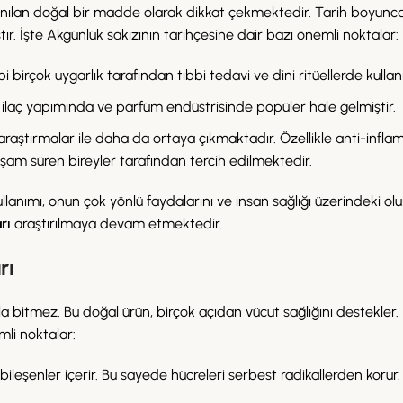
ullanılan doğal bir madde olarak dikkat çekmektedir. Tarih boyunca
ır. İşte Akgünlük sakızının tarihçesine dair bazı önemli noktalar:
ibi birçok uygarlık tarafından tıbbi tedavi ve dini ritüellerde kullanı
 ilaç yapımında ve parfüm endüstrisinde popüler hale gelmiştir.
araştırmalar ile daha da ortaya çıkmaktadır. Özellikle anti-infla
 yaşam süren bireyler tarafından tercih edilmektedir.
llanımı, onun çok yönlü faydalarını ve insan sağlığı üzerindeki olu
rı
araştırılmaya devam etmektedir.
rı
a bitmez. Bu doğal ürün, birçok açıdan vücut sağlığını destekler.
li noktalar:
 bileşenler içerir. Bu sayede hücreleri serbest radikallerden korur.