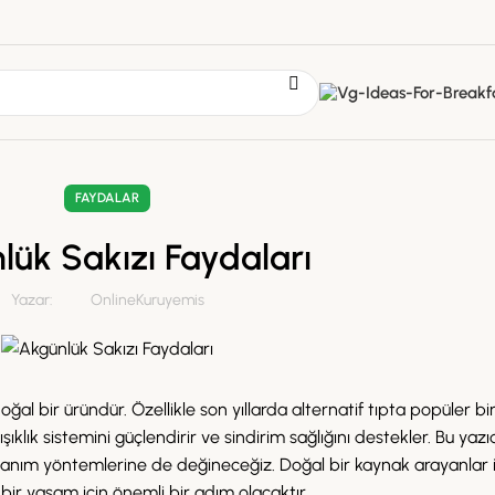
FAYDALAR
lük Sakızı Faydaları
Yazar:
OnlineKuruyemis
ğal bir üründür. Özellikle son yıllarda alternatif tıpta popüler bi
ıklık sistemini güçlendirir ve sindirim sağlığını destekler. Bu yaz
llanım yöntemlerine de değineceğiz. Doğal bir kaynak arayanlar 
 bir yaşam için önemli bir adım olacaktır.