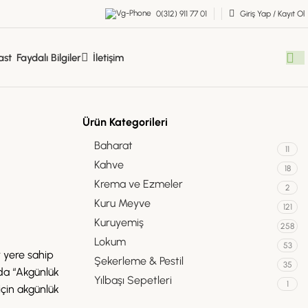
0(312) 911 77 01
Giriş Yap / Kayıt Ol
Faydalı Bilgiler
İletişim
Ürün Kategorileri
Baharat
11
Kahve
18
Krema ve Ezmeler
2
Kuru Meyve
121
Kuruyemiş
258
Lokum
53
r yere sahip
Şekerleme & Pestil
35
ıda “Akgünlük
Yılbaşı Sepetleri
1
için akgünlük