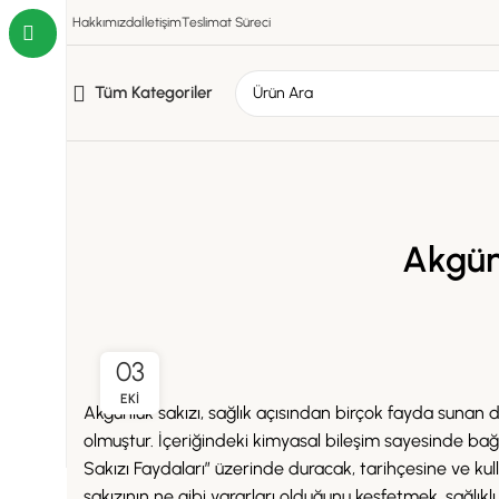
Hakkımızda
İletişim
Teslimat Süreci
Tüm Kategoriler
Akgün
03
EKI
Akgünlük sakızı, sağlık açısından birçok fayda sunan do
olmuştur. İçeriğindeki kimyasal bileşim sayesinde bağış
Sakızı Faydaları” üzerinde duracak, tarihçesine ve ku
sakızının ne gibi yararları olduğunu keşfetmek, sağlıklı