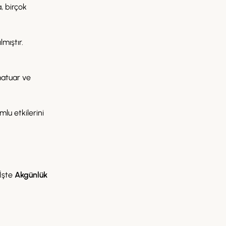
, birçok
lmıştır.
matuar ve
mlu etkilerini
 İşte
Akgünlük