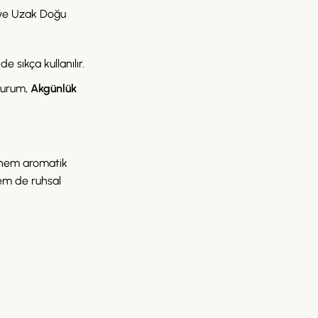
u ve Uzak Doğu
 sıkça kullanılır.
 durum,
Akgünlük
, hem aromatik
hem de ruhsal