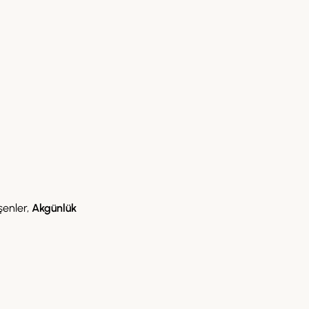
şenler,
Akgünlük