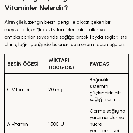
Vitaminler Nelerdir?
Altın çilek
, zengin besin içeriği ile dikkat çeken bir
meyvedir. İçeriğindeki vitaminler, mineraller ve
antioksidanlar sayesinde sağlığa birçok fayda sağlar. İşte
altın çileğin içeriğinde bulunan bazı önemli besin öğeleri:
MIKTARI
BESIN ÖĞESI
FAYDASI
(100G’DA)
Bağışıklık
sistemini
C Vitamini
20 mg
güçlendirir, cilt
sağlığını artırır.
Görme sağlığına
yardımcı olur ve
A Vitamini
1,500 IU
hücre
yenilenmesini