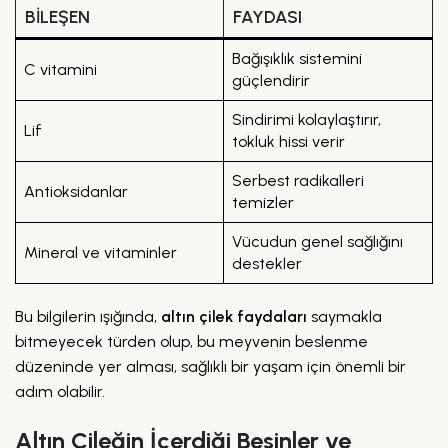
BILEŞEN
FAYDASI
Bağışıklık sistemini
C vitamini
güçlendirir
Sindirimi kolaylaştırır,
Lif
tokluk hissi verir
Serbest radikalleri
Antioksidanlar
temizler
Vücudun genel sağlığını
Mineral ve vitaminler
destekler
Bu bilgilerin ışığında,
altın çilek faydaları
saymakla
bitmeyecek türden olup, bu meyvenin beslenme
düzeninde yer alması, sağlıklı bir yaşam için önemli bir
adım olabilir.
Altın Çileğin İçerdiği Besinler ve