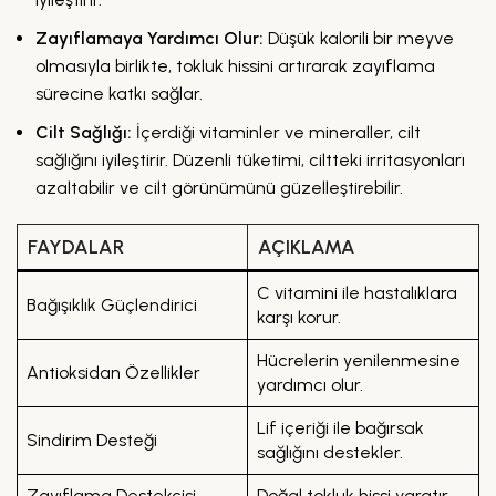
Zayıflamaya Yardımcı Olur:
Düşük kalorili bir meyve
olmasıyla birlikte, tokluk hissini artırarak zayıflama
sürecine katkı sağlar.
Cilt Sağlığı:
İçerdiği vitaminler ve mineraller, cilt
sağlığını iyileştirir. Düzenli tüketimi, ciltteki irritasyonları
azaltabilir ve cilt görünümünü güzelleştirebilir.
FAYDALAR
AÇIKLAMA
C vitamini ile hastalıklara
Bağışıklık Güçlendirici
karşı korur.
Hücrelerin yenilenmesine
Antioksidan Özellikler
yardımcı olur.
Lif içeriği ile bağırsak
Sindirim Desteği
sağlığını destekler.
Zayıflama Destekçisi
Doğal tokluk hissi yaratır.