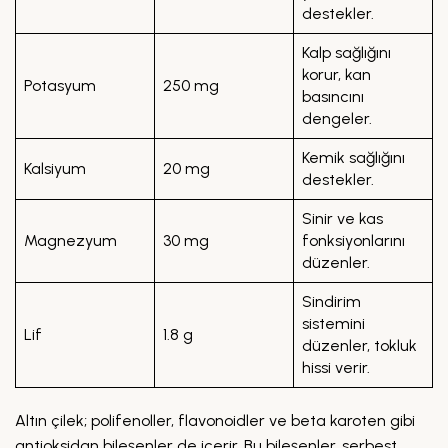
destekler.
Kalp sağlığını
korur, kan
Potasyum
250 mg
basıncını
dengeler.
Kemik sağlığını
Kalsiyum
20 mg
destekler.
Sinir ve kas
Magnezyum
30 mg
fonksiyonlarını
düzenler.
Sindirim
sistemini
Lif
1.8 g
düzenler, tokluk
hissi verir.
Altın çilek; polifenoller, flavonoidler ve beta karoten gibi
antioksidan bileşenler de içerir. Bu bileşenler, serbest