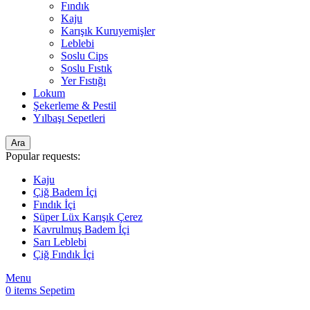
Fındık
Kaju
Karışık Kuruyemişler
Leblebi
Soslu Cips
Soslu Fıstık
Yer Fıstığı
Lokum
Şekerleme & Pestil
Yılbaşı Sepetleri
Ara
Popular requests:
Kaju
Çiğ Badem İçi
Fındık İçi
Süper Lüx Karışık Çerez
Kavrulmuş Badem İçi
Sarı Leblebi
Çiğ Fındık İçi
Menu
0
items
Sepetim