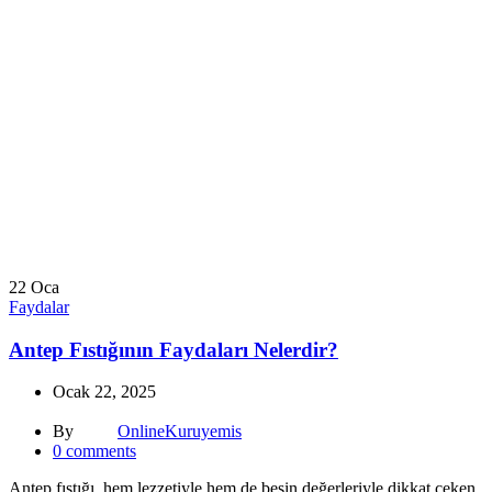
22
Oca
Faydalar
Antep Fıstığının Faydaları Nelerdir?
Ocak 22, 2025
By
OnlineKuruyemis
0
comments
Antep fıstığı, hem lezzetiyle hem de besin değerleriyle dikkat çeken