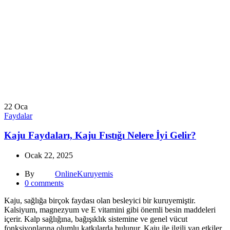
22
Oca
Faydalar
Kaju Faydaları, Kaju Fıstığı Nelere İyi Gelir?
Ocak 22, 2025
By
OnlineKuruyemis
0
comments
Kaju, sağlığa birçok faydası olan besleyici bir kuruyemiştir.
Kalsiyum, magnezyum ve E vitamini gibi önemli besin maddeleri
içerir. Kalp sağlığına, bağışıklık sistemine ve genel vücut
fonksiyonlarına olumlu katkılarda bulunur. Kaju ile ilgili yan etkiler