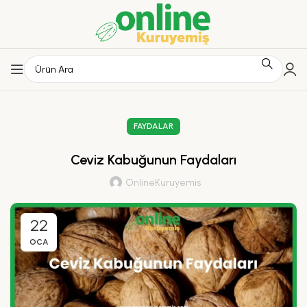
FAYDALAR
Ceviz Kabuğunun Faydaları
OnlineKuruyemis
22
OCA