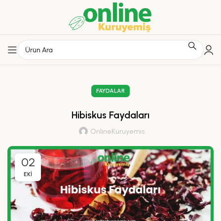
FAYDALAR
Hibiskus Faydaları
OnlineKuruyemis
02
EKI