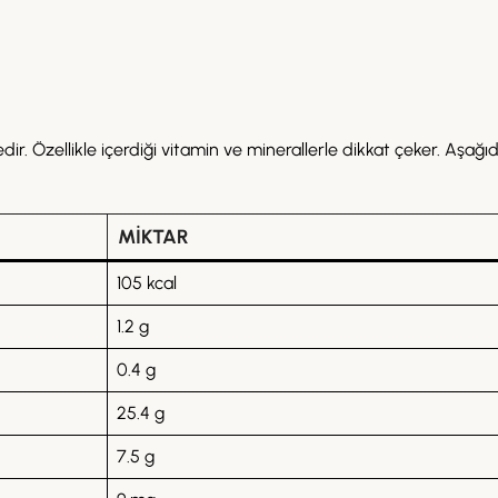
dir. Özellikle içerdiği vitamin ve minerallerle dikkat çeker. Aşağ
MIKTAR
105 kcal
1.2 g
0.4 g
25.4 g
7.5 g