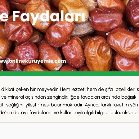
la dikkat çeken bir meyvedir. Hem lezzeti hem de şifalı özellikler
n ve mineral açısından zengindir. Iğde faydaları arasında bağışıklı
t sağlığını iyileştirmesi bulunmaktadır. Ayrıca, farklı tüketim yön
’nin detaylı faydalarını ve kullanımıyla ilgili bilgiler bulacaksınız.