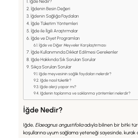
İğde Nedir?
İğdenin Besin Değeri
İğdenin Sağlığa Faydaları
İğde Tüketim Yöntemleri
İğde ile İlgili Araştırmalar
İğde ve Diyet Programları
İğde ve Diğer Meyveler Karşılaştırması
İğde Kullanımında Dikkat Edilmesi Gerekenler
Iğde Hakkında Sık Sorulan Sorular
Sıkça Sorulan Sorular
Iğde meyvesinin sağlık faydaları nelerdir?
Iğde nasıl tüketilir?
Iğde alerji yapar mı?
Iğdenin toplanma ve saklanma yöntemleri nelerdir?
İğde Nedir?
Iğde,
Elaeagnus angustifolia
adıyla bilinen bir bitki tü
koşullarına uyum sağlama yeteneği sayesinde, kurak a