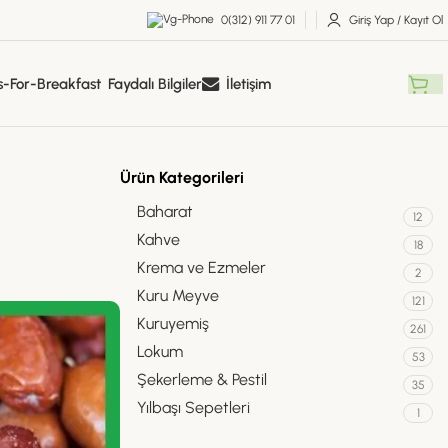
0(312) 911 77 01
Giriş Yap / Kayıt Ol
Faydalı Bilgiler
İletişim
Ürün Kategorileri
Baharat
12
Kahve
18
Krema ve Ezmeler
2
Kuru Meyve
121
Kuruyemiş
261
Lokum
53
Şekerleme & Pestil
35
Yılbaşı Sepetleri
1