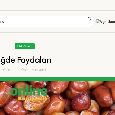
FAYDALAR
İğde Faydaları
Yazar:
OnlineKuruyemis