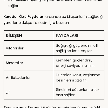
sağlar.
Karadut Özü Faydaları
arasında bu bileşenlerin sağladığı
yararlar oldukça fazladır. İşte bazıları:
BILEŞEN
FAYDALARI
Bağışıklığı güçlendirir, cilt
Vitaminler
sağlığına katkı sağlar.
Kemikleri güçlendirir,
Mineraller
enerji seviyesini artırır.
Hücreleri korur, yaşlanma
Antioksidanlar
belirtilerini azaltır.
Sindirimi düzenler, tokluk
Lif
hissi sağlar.
Sonuç olarak, Karadut özünün zengin içeriği, onu sağlıklı