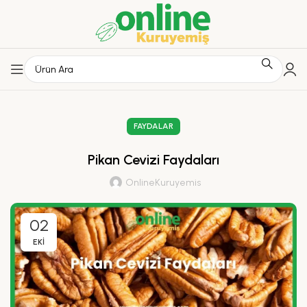
FAYDALAR
Pikan Cevizi Faydaları
OnlineKuruyemis
02
EKI