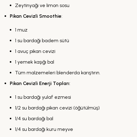
Zeytinyağı ve limon sosu
Pikan Cevizli Smoothie
:
1 muz
1 su bardağı badem sütü
1 avuç pikan cevizi
1 yemek kaşığı bal
Tüm malzemeleri blenderda karıştırın.
Pikan Cevizli Enerji Topları
:
1 su bardağı yulaf ezmesi
1/2 su bardağı pikan cevizi (öğütülmüş)
1/4 su bardağı bal
1/4 su bardağı kuru meyve