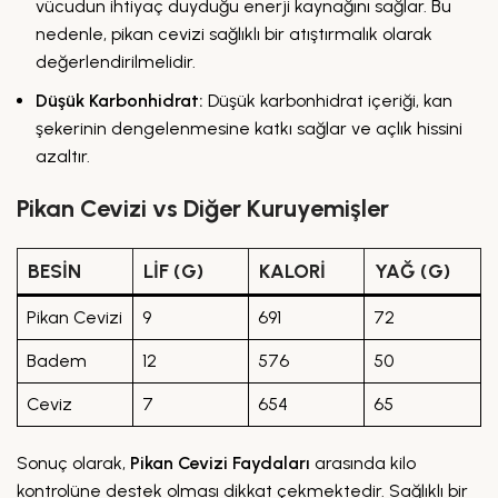
vücudun ihtiyaç duyduğu enerji kaynağını sağlar. Bu
nedenle, pikan cevizi sağlıklı bir atıştırmalık olarak
değerlendirilmelidir.
Düşük Karbonhidrat:
Düşük karbonhidrat içeriği, kan
şekerinin dengelenmesine katkı sağlar ve açlık hissini
azaltır.
Pikan Cevizi vs Diğer Kuruyemişler
BESIN
LIF (G)
KALORI
YAĞ (G)
Pikan Cevizi
9
691
72
Badem
12
576
50
Ceviz
7
654
65
Sonuç olarak,
Pikan Cevizi Faydaları
arasında kilo
kontrolüne destek olması dikkat çekmektedir. Sağlıklı bir