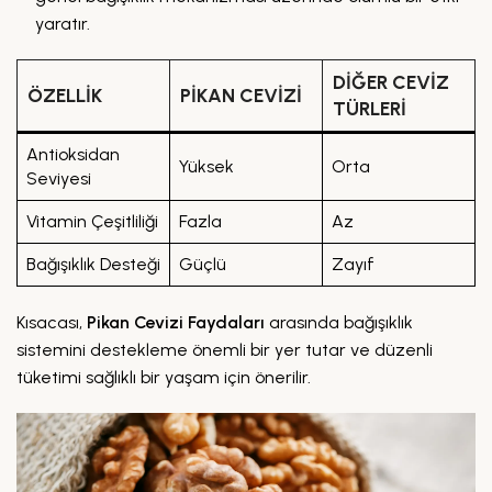
yaratır.
DIĞER CEVIZ
ÖZELLIK
PIKAN CEVIZI
TÜRLERI
Antioksidan
Yüksek
Orta
Seviyesi
Vitamin Çeşitliliği
Fazla
Az
Bağışıklık Desteği
Güçlü
Zayıf
Kısacası,
Pikan Cevizi Faydaları
arasında bağışıklık
sistemini destekleme önemli bir yer tutar ve düzenli
tüketimi sağlıklı bir yaşam için önerilir.