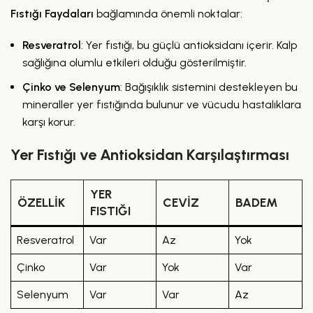
Fıstığı Faydaları
bağlamında önemli noktalar:
Resveratrol
: Yer fıstığı, bu güçlü antioksidanı içerir. Kalp
sağlığına olumlu etkileri olduğu gösterilmiştir.
Çinko ve Selenyum
: Bağışıklık sistemini destekleyen bu
mineraller yer fıstığında bulunur ve vücudu hastalıklara
karşı korur.
Yer Fıstığı ve Antioksidan Karşılaştırması
YER
ÖZELLIK
CEVIZ
BADEM
FISTIĞI
Resveratrol
Var
Az
Yok
Çinko
Var
Yok
Var
Selenyum
Var
Var
Az