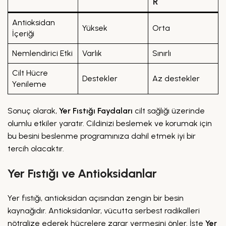
R
Antioksidan
Yüksek
Orta
İçeriği
Nemlendirici Etki
Varlık
Sınırlı
Cilt Hücre
Destekler
Az destekler
Yenileme
Sonuç olarak,
Yer Fıstığı Faydaları
cilt sağlığı üzerinde
olumlu etkiler yaratır. Cildinizi beslemek ve korumak için
bu besini beslenme programınıza dahil etmek iyi bir
tercih olacaktır.
Yer Fıstığı ve Antioksidanlar
Yer fıstığı, antioksidan açısından zengin bir besin
kaynağıdır. Antioksidanlar, vücutta serbest radikalleri
nötralize ederek hücrelere zarar vermesini önler. İşte
Yer