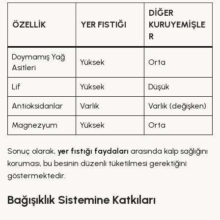
DIĞER
ÖZELLIK
YER FISTIĞI
KURUYEMIŞLE
R
Doymamış Yağ
Yüksek
Orta
Asitleri
Lif
Yüksek
Düşük
Antioksidanlar
Varlık
Varlık (değişken)
Magnezyum
Yüksek
Orta
Sonuç olarak,
yer fıstığı faydaları
arasında kalp sağlığını
koruması, bu besinin düzenli tüketilmesi gerektiğini
göstermektedir.
Bağışıklık Sistemine Katkıları