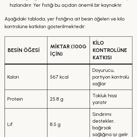
hızlandırır. Yer fıstığı bu açıdan önemli bir kaynaktır.
Aşağıdaki tabloda, yer fıstığına ait besin öğeleri ve kilo
kontrolüne katkıları gösterilmektedir:
KILO
MIKTAR (100G
BESIN ÖĞESI
KONTROLÜNE
IÇIN)
KATKISI
Doyurucu,
Kalori
567 kcal
portiyon kontrolü
sağlar
Tokluk hissi
Protein
25.8 g
yaratır
Sindirimi
destekler,
Lif
8.5 g
bağırsak
sağlığına iyi gelir